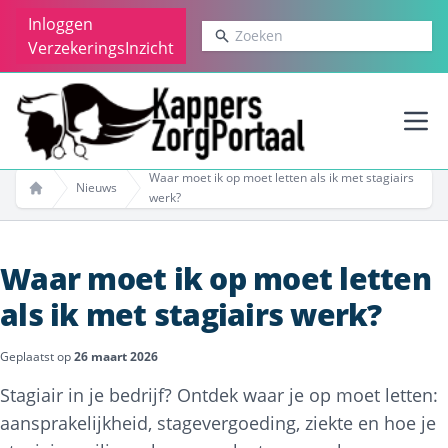
Inloggen
Zoeken
VerzekeringsInzicht
Ope
Waar moet ik op moet letten als ik met stagiairs
Nieuws
werk?
Home
Waar moet ik op moet letten
als ik met stagiairs werk?
Geplaatst op
26 maart 2026
Stagiair in je bedrijf? Ontdek waar je op moet letten:
aansprakelijkheid, stagevergoeding, ziekte en hoe je