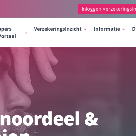
Inloggen VerzekeringsIn
ppers
VerzekeringsInzicht
Informatie
D
Portaal
noordeel &