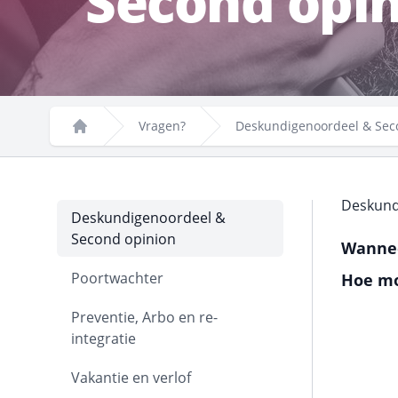
Second opi
Vragen?
Deskundigenoordeel & Sec
Home
Deskund
Deskundigenoordeel &
Second opinion
Wannee
Poortwachter
Hoe mo
Preventie, Arbo en re-
integratie
Vakantie en verlof