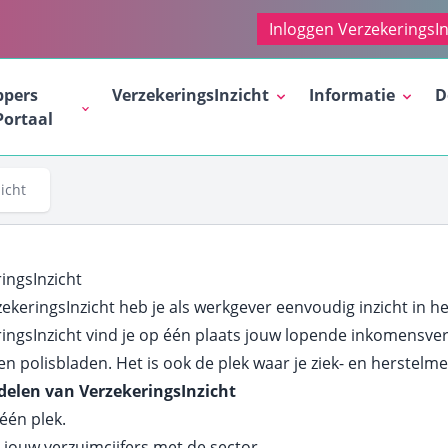
Inloggen VerzekeringsIn
ppers
VerzekeringsInzicht
Informatie
D
Portaal
icht
ingsInzicht
ekeringsInzicht heb je als werkgever eenvoudig inzicht in h
ingsInzicht vind je op één plaats jouw lopende inkomensve
en polisbladen. Het is ook de plek waar je ziek- en herstelm
delen van VerzekeringsInzicht
 één plek.
k jouw verzuimcijfers met de sector.