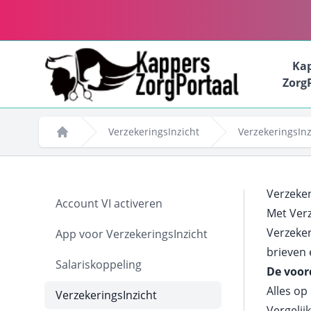
Ka
Zorg
VerzekeringsInzicht
VerzekeringsInz
Home
Verzeker
Account VI activeren
Met Verz
Verzeker
App voor VerzekeringsInzicht
brieven 
Salariskoppeling
De voor
Alles op
VerzekeringsInzicht
Vergelij