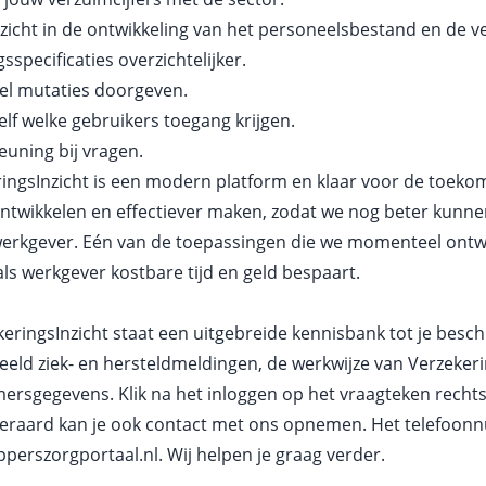
nzicht in de ontwikkeling van het personeelsbestand en de 
sspecificaties overzichtelijker.
el mutaties doorgeven.
elf welke gebruikers toegang krijgen.
uning bij vragen.
ingsInzicht is een modern platform en klaar voor de toek
ntwikkelen en effectiever maken, zodat we nog beter kunnen 
erkgever. Eén van de toepassingen die we momenteel ontwi
als werkgever kostbare tijd en geld bespaart.
keringsInzicht staat een uitgebreide kennisbank tot je beschi
eeld ziek- en hersteldmeldingen, de werkwijze van Verzekerin
ersgegevens. Klik na het
inloggen
op het vraagteken rechts
teraard kan je ook contact met ons opnemen. Het telefoo
pperszorgportaal.nl
. Wij helpen je graag verder.