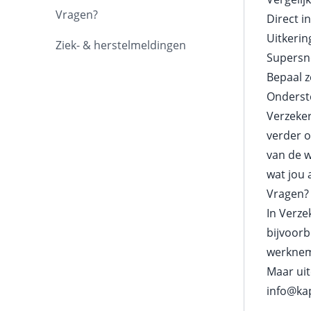
Vragen?
Direct i
Uitkering
Ziek- & herstelmeldingen
Supersn
Bepaal z
Onderste
Verzeker
verder o
van de w
wat jou 
Vragen?
In Verze
bijvoorb
werknem
Maar ui
info@ka