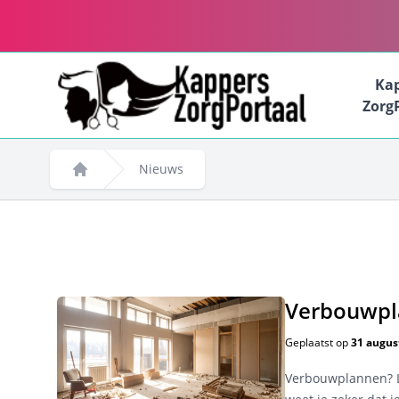
Ka
Zorg
Nieuws
Home
Verbouwpl
Geplaatst op
31 augus
Verbouwplannen? La