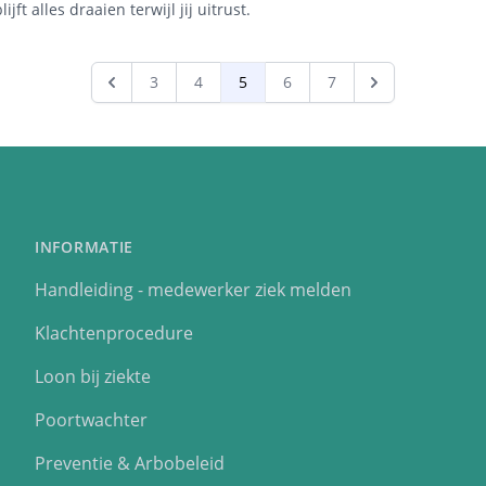
jft alles draaien terwijl jij uitrust.
3
4
5
6
7
INFORMATIE
Handleiding - medewerker ziek melden
Klachtenprocedure
Loon bij ziekte
Poortwachter
Preventie & Arbobeleid