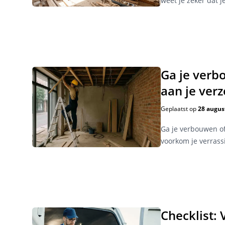
weet je zeker dat j
Ga je verb
aan je ver
Geplaatst op
28 augus
Ga je verbouwen of
voorkom je verrass
Checklist: